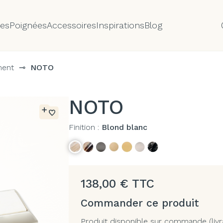
tes
Poignées
Accessoires
Inspirations
Blog
ment
⊸
NOTO
NOTO
Finition :
Blond blanc
138,00
€
TTC
Commander ce produit
Produit disponible sur commande (livr