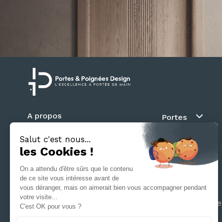
A propos
Portes
Blog
Au fil du mur
Contact
Battante
Suivez nous
Coulissante
Galandage
Séparation d’