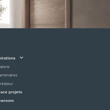
pirations
alerie
artenaires
réateur
ace projets
owroom