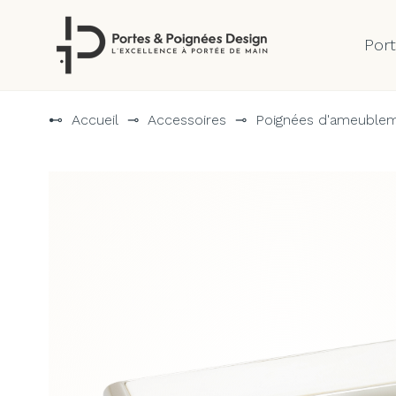
Por
Aller
au
⊷
Accueil
⊸
Accessoires
⊸
Poignées d'ameuble
contenu