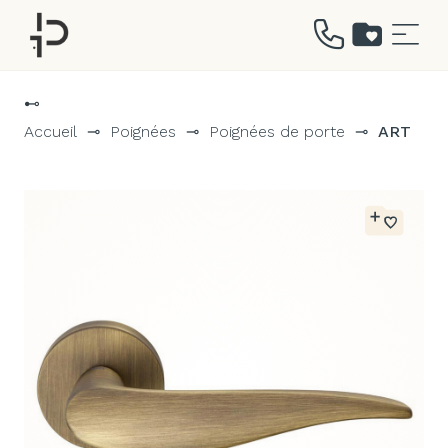
Aller
au
⊷
contenu
Accueil
⊸
Poignées
⊸
Poignées de porte
⊸
ART