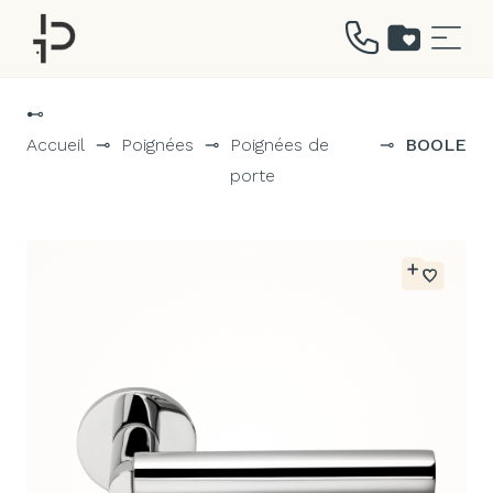
Aller
au
⊷
contenu
Accueil
⊸
Poignées
⊸
Poignées de
⊸
BOOLE
porte