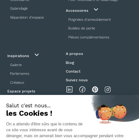
Galandage
Accessoires
Séparation d’espace
Poignées d'ameublement
Butées de porte
Pièces complémentaires
A propos
Inspirations
Blog
Galerie
Contact
Partenaires
Suivez nous
Créateur
Espace projets
Showroom
Mentions légales
Politique de confidentialité
CGV