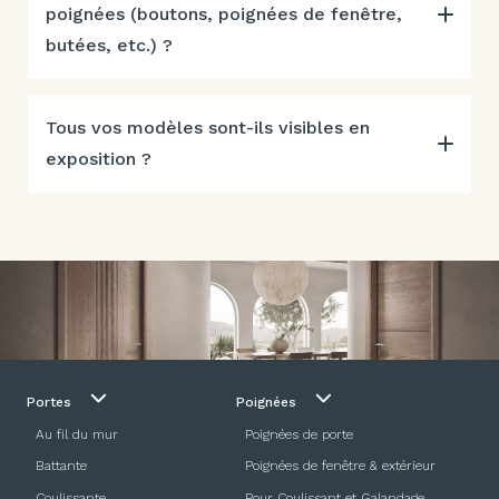
poignées (boutons, poignées de fenêtre,
butées, etc.) ?
Tous vos modèles sont-ils visibles en
exposition ?
Portes
Poignées
Au fil du mur
Poignées de porte
Battante
Poignées de fenêtre & extérieur
Coulissante
Pour Coulissant et Galandage