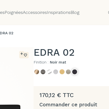
tes
Poignées
Accessoires
Inspirations
Blog
DRA 02
EDRA 02
Finition :
Noir mat
170,12
€
TTC
Commander ce produit