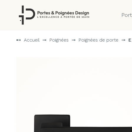
Por
Aller
au
⊷
Accueil
⊸
Poignées
⊸
Poignées de porte
⊸
E
contenu