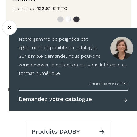
à partir de
122,81
€
TTC
Notre gamme de poignées est
également disponible en catalogue.
1
2
3
4
…
9
10
Sur simple demande, nous pouvons
vous envoyer la collection qui vous intéresse au
format numérique.
Nos partenaires
Amandine VUYLSTÈKE
La qualité de leurs produits n’est plus à prouver, leurs
gammes nous accompagnent depuis des années,
Demandez votre catalogue
découvrez nos fournisseurs :
Produits DAUBY