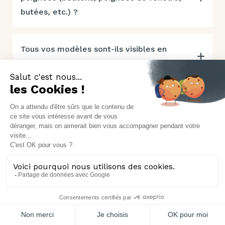
butées, etc.) ?
Tous vos modèles sont-ils visibles en
exposition ?
Portes
Poignées
Au fil du mur
Poignées de porte
Battante
Poignées de fenêtre & extérieur
Coulissante
Pour Coulissant et Galandage