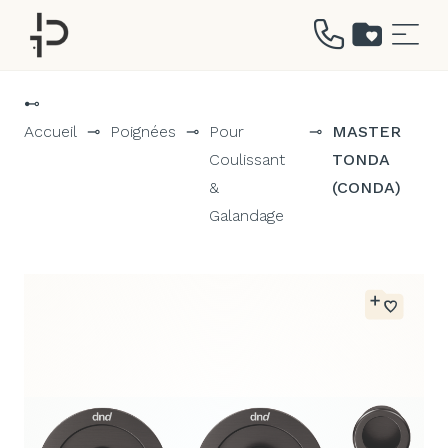
Aller
au
⊷
contenu
Accueil
⊸
Poignées
⊸
Pour
⊸
MASTER
Coulissant
TONDA
&
(CONDA)
Galandage