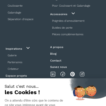
Coulissante
Pour Coulissant et Galandage
Galandage
Accessoires
Séparation d’espace
Poignées d'ameublement
Butées de porte
Pièces complémentaires
A propos
Inspirations
Blog
Galerie
Contact
Partenaires
Suivez nous
Créateur
Espace projets
Showroom
Mentions légales
Politique de confidentialité
CGV