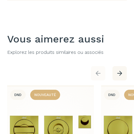
Vous aimerez aussi
Explorez les produits similaires ou associés
DND
NOUVEAUTÉ
DND
NO