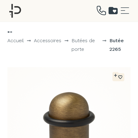
Aller
au
⊷
contenu
Accueil
⊸
Accessoires
⊸
Butées de
⊸
Butée
porte
2265