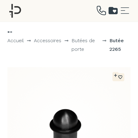
Aller
au
⊷
contenu
Accueil
⊸
Accessoires
⊸
Butées de
⊸
Butée
porte
2265