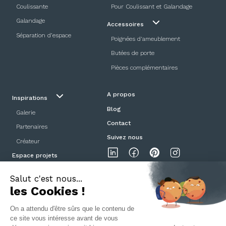
Coulissante
Pour Coulissant et Galandage
Galandage
Accessoires
Séparation d’espace
Poignées d'ameublement
Butées de porte
Pièces complémentaires
A propos
Inspirations
Blog
Galerie
Contact
Partenaires
Suivez nous
Créateur
Espace projets
Showroom
Mentions légales
Politique de confidentialité
CGV