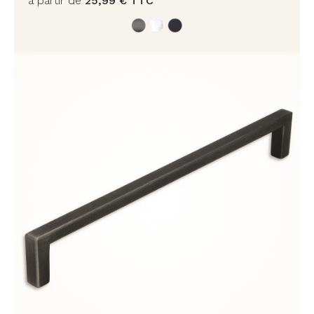
à partir de
25,99
€
TTC