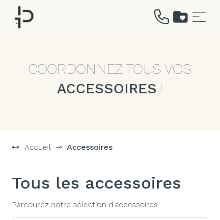
Aller
au
contenu
COORDONNEZ TOUS VOS
ACCESSOIRES
!
⊷
Accueil
⊸
Accessoires
Tous les accessoires
Parcourez notre sélection d'accessoires