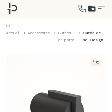
Aller
au
⊷
contenu
Accueil
⊸
Accessoires
⊸
Butées
⊸
Butée de
de porte
sol Design