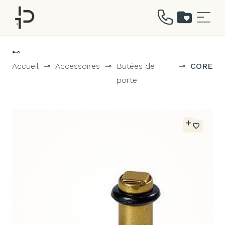
Aller
au
⊷
contenu
Accueil
⊸
Accessoires
⊸
Butées de
⊸
CORE
porte