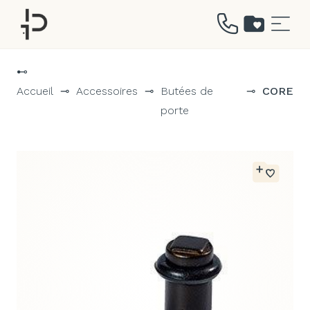
Aller
au
⊷
contenu
Accueil
⊸
Accessoires
⊸
Butées de
⊸
CORE
porte