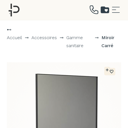
Aller
au
⊷
contenu
Accueil
⊸
Accessoires
⊸
Gamme
⊸
Miroir
sanitaire
Carré