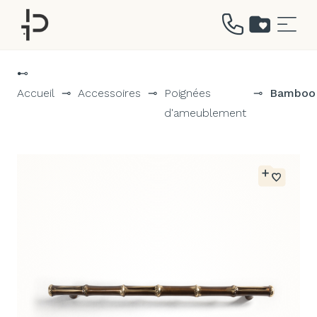
Aller
au
⊷
contenu
Accueil
⊸
Accessoires
⊸
Poignées
⊸
Bamboo
d'ameublement