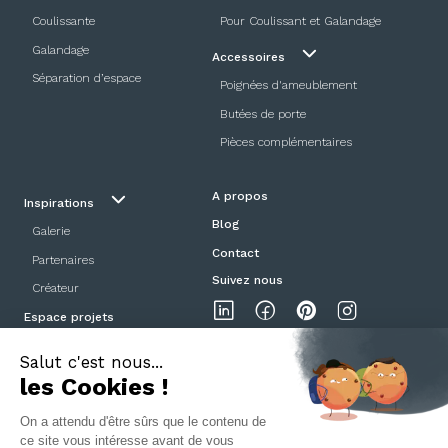
Coulissante
Pour Coulissant et Galandage
Galandage
Accessoires
Séparation d’espace
Poignées d'ameublement
Butées de porte
Pièces complémentaires
A propos
Inspirations
Blog
Galerie
Contact
Partenaires
Suivez nous
Créateur
Espace projets
Showroom
Mentions légales
Politique de confidentialité
CGV