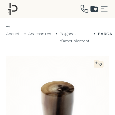
Aller
au
⊷
contenu
Accueil
⊸
Accessoires
⊸
Poignées
⊸
BARGA
d'ameublement