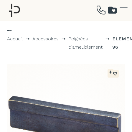
Aller
au
⊷
contenu
Accueil
⊸
Accessoires
⊸
Poignées
⊸
ELEME
d'ameublement
96