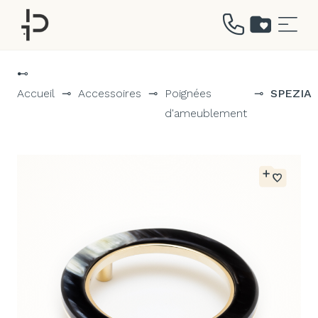
Aller
au
⊷
contenu
Accueil
⊸
Accessoires
⊸
Poignées
⊸
SPEZIA
d'ameublement