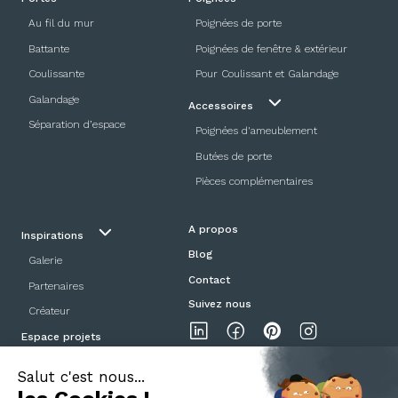
Au fil du mur
Poignées de porte
Battante
Poignées de fenêtre & extérieur
Coulissante
Pour Coulissant et Galandage
Galandage
Accessoires
Séparation d’espace
Poignées d'ameublement
Butées de porte
Pièces complémentaires
A propos
Inspirations
Blog
Galerie
Contact
Partenaires
Suivez nous
Créateur
Espace projets
Showroom