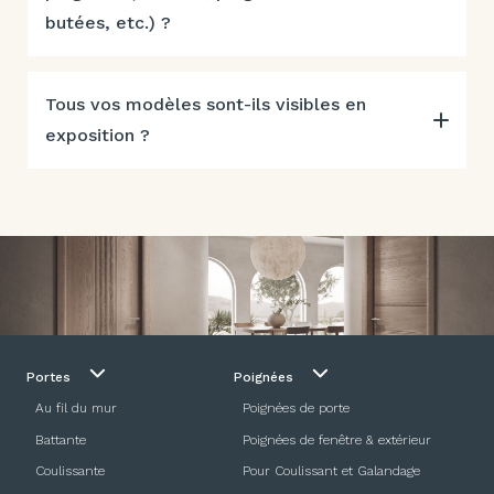
butées, etc.) ?
Tous vos modèles sont-ils visibles en
exposition ?
Portes
Poignées
Au fil du mur
Poignées de porte
Battante
Poignées de fenêtre & extérieur
Coulissante
Pour Coulissant et Galandage