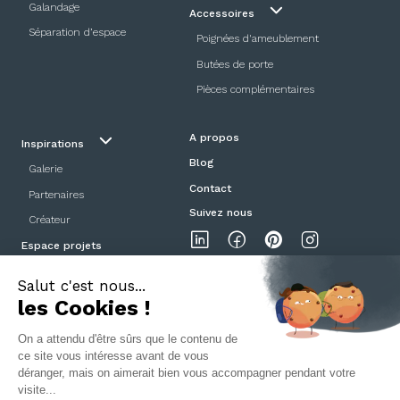
Galandage
Accessoires
Séparation d’espace
Poignées d'ameublement
Butées de porte
Pièces complémentaires
A propos
Inspirations
Blog
Galerie
Contact
Partenaires
Suivez nous
Créateur
Espace projets
Showroom
Mentions légales
Politique de confidentialité
CGV