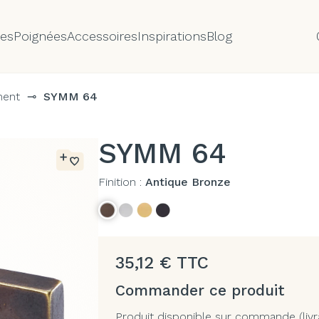
tes
Poignées
Accessoires
Inspirations
Blog
ment
⊸
SYMM 64
SYMM 64
Finition :
Antique Bronze
35,12
€
TTC
Commander ce produit
Produit disponible sur commande (livr