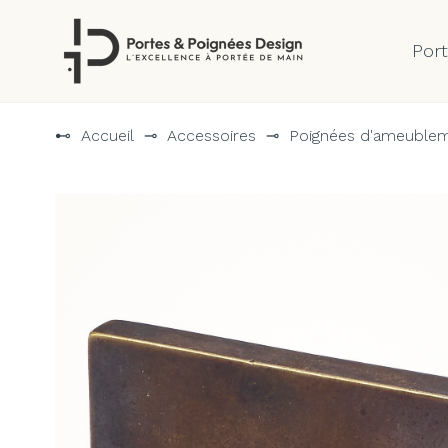
Por
Aller
au
⊷
Accueil
⊸
Accessoires
⊸
Poignées d'ameuble
contenu