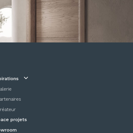
pirations
alerie
artenaires
réateur
ace projets
owroom