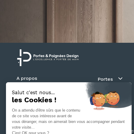
A propos
Portes
Blog
Au fil du mur
Contact
Battante
Suivez nous
Coulissante
Galandage
Séparation d’