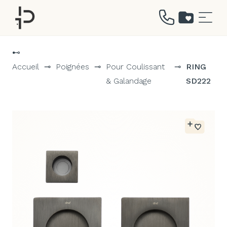
Aller
au
⊷
contenu
Accueil
⊸
Poignées
⊸
Pour Coulissant
⊸
RING
& Galandage
SD222