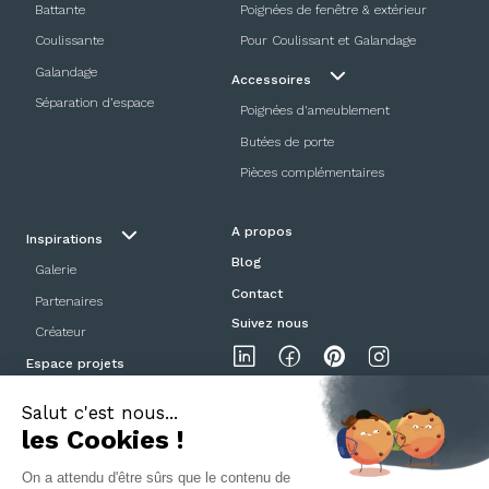
Battante
Poignées de fenêtre & extérieur
Coulissante
Pour Coulissant et Galandage
Galandage
Accessoires
Séparation d’espace
Poignées d'ameublement
Butées de porte
Pièces complémentaires
A propos
Inspirations
Blog
Galerie
Contact
Partenaires
Suivez nous
Créateur
Espace projets
Showroom
Mentions légales
Politique de confidentialité
CGV