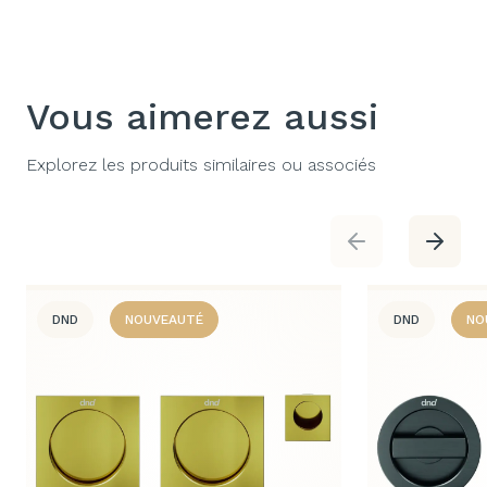
Vous aimerez aussi
Explorez les produits similaires ou associés
DND
NOUVEAUTÉ
DND
NO