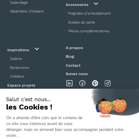
Galandage
Accessoires
Séparation d’espace
Poignées d'ameublement
Butées de porte
Pièces complémentaires
A propos
Inspirations
Blog
Galerie
Contact
Partenaires
Suivez nous
Créateur
Espace projets
Showroom
Mentions légales
Politique de confidentialité
CGV