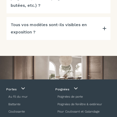
butées, etc.) ?
Tous vos modèles sont-ils visibles en
exposition ?
Portes
Poignées
Au fil du mur
Poignées de porte
Battante
Poignées de fenêtre & extérieur
Coulissante
Pour Coulissant et Galandage