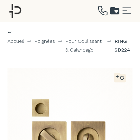
Aller
au
⊷
contenu
Accueil
⊸
Poignées
⊸
Pour Coulissant
⊸
RING
& Galandage
SD224