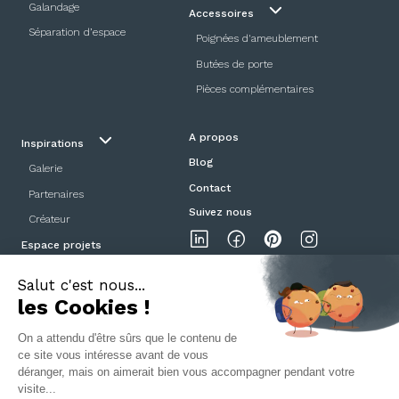
Galandage
Accessoires
Séparation d’espace
Poignées d'ameublement
Butées de porte
Pièces complémentaires
A propos
Inspirations
Blog
Galerie
Contact
Partenaires
Suivez nous
Créateur
Espace projets
Showroom
Mentions légales
Politique de confidentialité
CGV