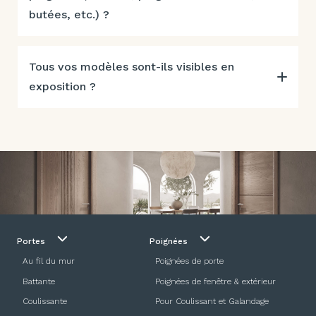
butées, etc.) ?
Tous vos modèles sont-ils visibles en
exposition ?
Portes
Poignées
Au fil du mur
Poignées de porte
Battante
Poignées de fenêtre & extérieur
Coulissante
Pour Coulissant et Galandage