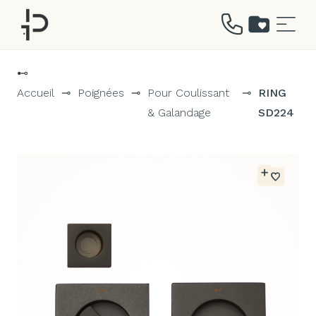
Aller
au
⊷
contenu
Accueil
⊸
Poignées
⊸
Pour Coulissant
⊸
RING
& Galandage
SD224