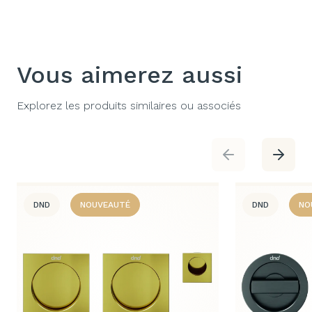
Vous aimerez aussi
Explorez les produits similaires ou associés
DND
NOUVEAUTÉ
DND
NO