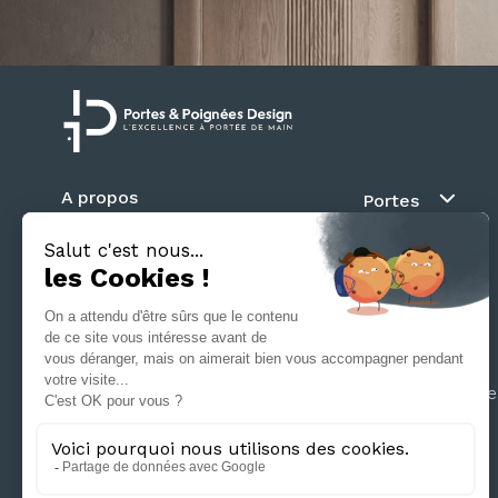
A propos
Portes
Blog
Au fil du mur
Contact
Battante
Suivez nous
Coulissante
Galandage
Séparation d’