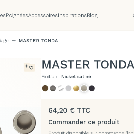
tes
Poignées
Accessoires
Inspirations
Blog
dage
⊸
MASTER TONDA
MASTER TOND
Finition :
Nickel satiné
64,20
€
TTC
Commander ce produit
Produit disponible sur commande (livr