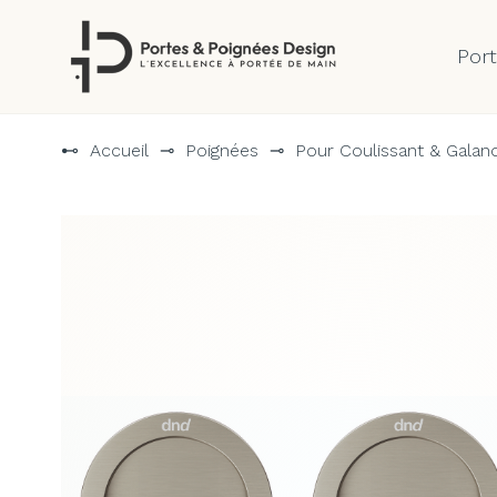
Por
Aller
au
⊷
Accueil
⊸
Poignées
⊸
Pour Coulissant & Galan
contenu