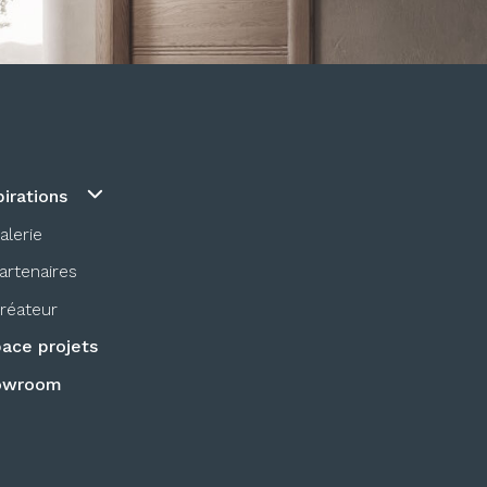
pirations
alerie
artenaires
réateur
ace projets
owroom