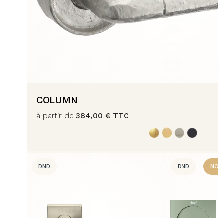
COLUMN
à partir de
384,00
€
TTC
DND
DND
NO