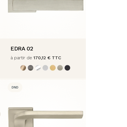
EDRA 02
à partir de
170,12
€
TTC
DND