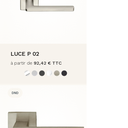
LUCE P 02
à partir de
92,42
€
TTC
DND