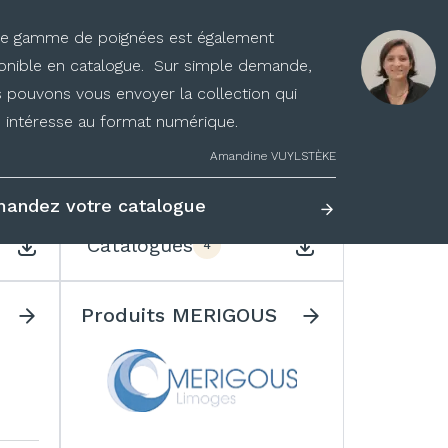
années, découvrez nos fournisseurs :
e gamme de poignées est également
onible en catalogue. Sur simple demande,
Produits FROST
 pouvons vous envoyer la collection qui
 intéresse au format numérique.
Amandine VUYLSTÈKE
andez votre catalogue
Catalogues
4
Produits MERIGOUS