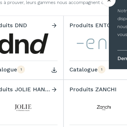
plus à prouver, leurs gammes nous accompagnent depuis des 
Notr
disp
duits DND
Produits ENTO
nous
vous
Dem
alogue
Catalogue
1
1
Produits JOLIE HANDLES
Produits ZANCHI