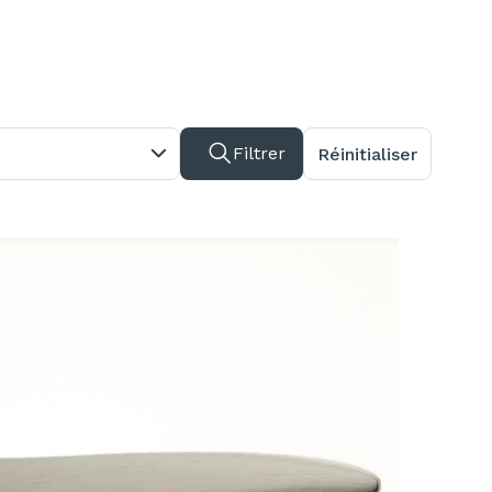
Filtrer
Réinitialiser