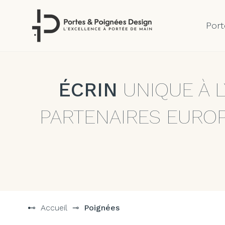
Port
Aller
au
contenu
ÉCRIN
UNIQUE À 
PARTENAIRES EURO
⊷
Accueil
⊸
Poignées