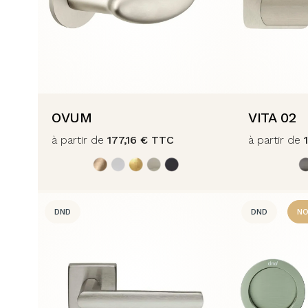
OVUM
VITA 02
à partir de
177,16
€
TTC
à partir de
DND
DND
NO