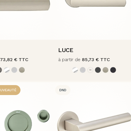
LUCE
173,82
€
TTC
à partir de
85,73
€
TTC
UVEAUTÉ
DND