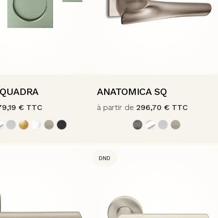
 QUADRA
ANATOMICA SQ
79,19
€
TTC
à partir de
296,70
€
TTC
DND