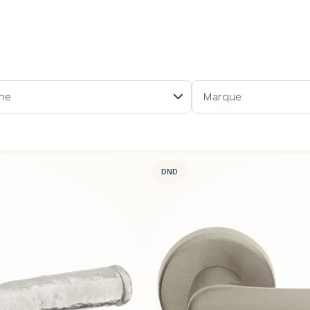
me
Marque
DND