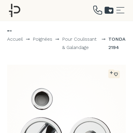
Aller
au
⊷
contenu
Accueil
⊸
Poignées
⊸
Pour Coulissant
⊸
TONDA
& Galandage
2194