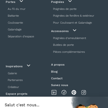
Portes
Poignées
Au fil du mur
Poignées de porte
Battante
Poignées de fenêtre & extérieur
Coulissante
Pour Coulissant et Galandage
Galandage
Accessoires
Séparation d’espace
Poignées d'ameublement
Butées de porte
Pièces complémentaires
A propos
Inspirations
Blog
Galerie
Contact
Partenaires
Suivez nous
Créateur
Espace projets
Showroom