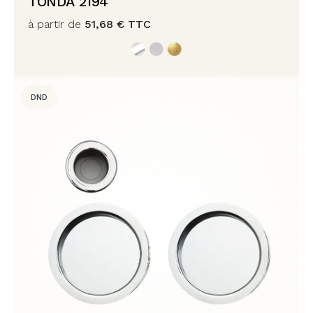
TONDA 2194
à partir de
51,68
€
TTC
DND