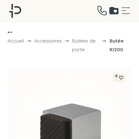
Aller
au
⊷
contenu
Accueil
⊸
Accessoires
⊸
Butées de
⊸
Butée
porte
RI200