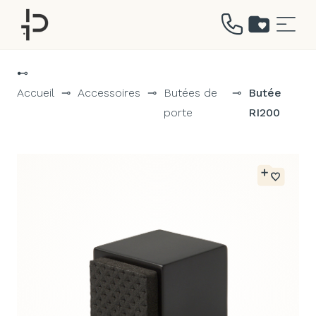
Aller
au
⊷
contenu
Accueil
⊸
Accessoires
⊸
Butées de
⊸
Butée
porte
RI200