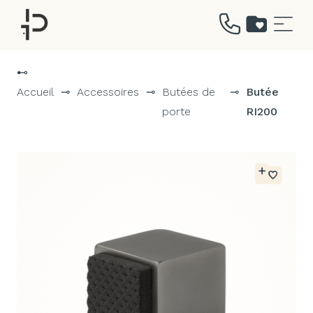
Aller
au
⊷
contenu
Accueil
⊸
Accessoires
⊸
Butées de
⊸
Butée
porte
RI200