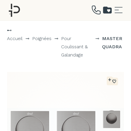
Aller
au
⊷
contenu
Accueil
⊸
Poignées
⊸
Pour
⊸
MASTER
Coulissant &
QUADRA
Galandage