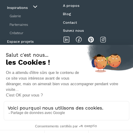
A propos
Inspirations
Blog
Galerie
Contact
Partenaires
Suivez nous
Créateur
Espace projets
Showroom
Mentions légales
Politique de confidentialité
CGV
Portes et Poignées Design ©2025
04 78 42 08 57
- 5 Cours de la Liberté, 69003 Lyon