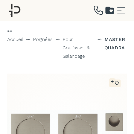
Aller
au
⊷
contenu
Accueil
⊸
Poignées
⊸
Pour
⊸
MASTER
Coulissant &
QUADRA
Galandage