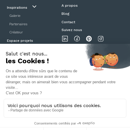
A propos
Inspirations
Blog
Galerie
Contact
Partenaires
Suivez nous
Créateur
Espace projets
Showroom
Mentions légales
Politique de confidentialité
CGV
Portes et Poignées Design ©2025
04 78 42 08 57
- 5 Cours de la Liberté, 69003 Lyon