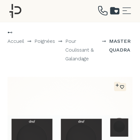
Aller
au
⊷
contenu
Accueil
⊸
Poignées
⊸
Pour
⊸
MASTER
Coulissant &
QUADRA
Galandage