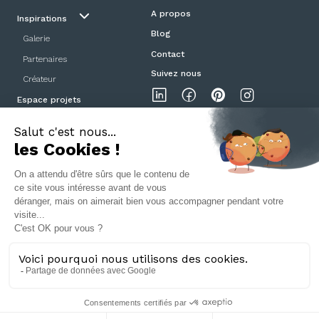
A propos
Inspirations
Blog
Galerie
Contact
Partenaires
Suivez nous
Créateur
Espace projets
Showroom
Mentions légales
Politique de confidentialité
CGV
Portes et Poignées Design ©2025
04 78 42 08 57
- 5 Cours de la Liberté, 69003 Lyon