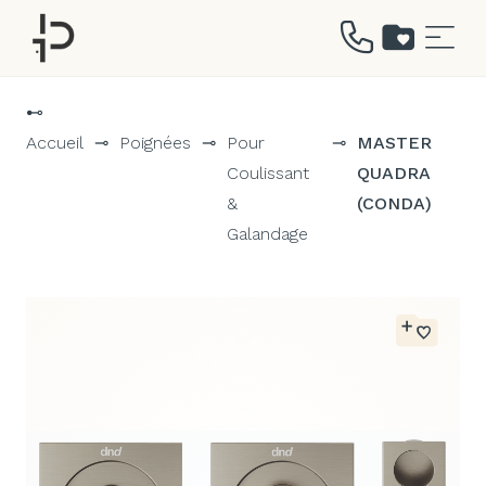
Aller
au
⊷
contenu
Accueil
⊸
Poignées
⊸
Pour
⊸
MASTER
Coulissant
QUADRA
&
(CONDA)
Galandage